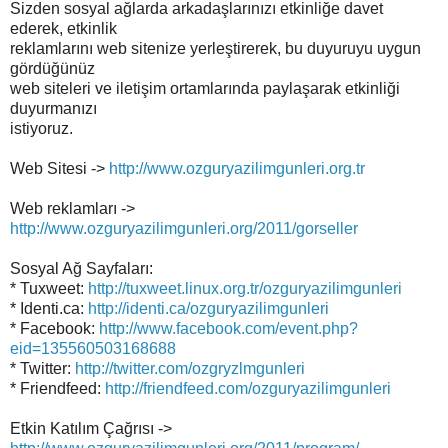
Sizden sosyal ağlarda arkadaşlarınızı etkinliğe davet
ederek, etkinlik
reklamlarını web sitenize yerleştirerek, bu duyuruyu uygun
gördüğünüz
web siteleri ve iletişim ortamlarında paylaşarak etkinliği
duyurmanızı
istiyoruz.
Web Sitesi ->
http://www.ozguryazilimgunleri.org.tr
Web reklamları ->
http://www.ozguryazilimgunleri.org/2011/gorseller
Sosyal Ağ Sayfaları:
* Tuxweet:
http://tuxweet.linux.org.tr/ozguryazilimgunleri
* Identi.ca:
http://identi.ca/ozguryazilimgunleri
* Facebook:
http://www.facebook.com/event.php?
eid=135560503168688
* Twitter:
http://twitter.com/ozgryzlmgunleri
* Friendfeed:
http://friendfeed.com/ozguryazilimgunleri
Etkin Katılım Çağrısı ->