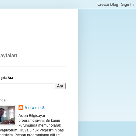
ayfaları
ogda Ara
mda
A t l a n t i S
Aslen Bilgisayar
programcısıyım. Bir kamu
kurumunda memur olarak
yapıyorum. Truva Linux Projesi'nin baş
iricisiyim. Python programlama dili ile