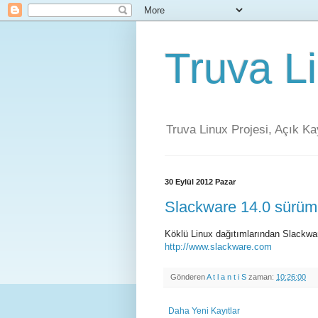
Truva L
Truva Linux Projesi, Açık K
30 Eylül 2012 Pazar
Slackware 14.0 sürümü
Köklü Linux dağıtımlarından Slackware
http://www.slackware.com
Gönderen
A t l a n t i S
zaman:
10:26:00
Daha Yeni Kayıtlar