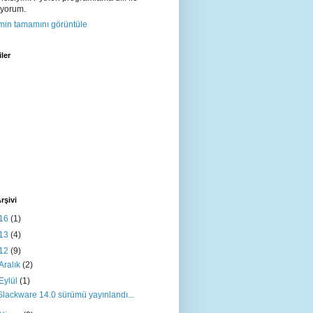
ıyorum.
imin tamamını görüntüle
iler
rşivi
16
(1)
13
(4)
12
(9)
Aralık
(2)
Eylül
(1)
Slackware 14.0 sürümü yayınlandı...