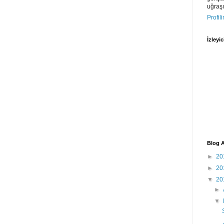
uğraş
Profil
İzleyic
Blog A
►
20
►
20
▼
20
►
▼